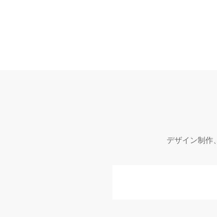
ブランディングから企画･デザイン・コ
ゲーム
ーディングや運用面までサポート。
2Dア
デザイン制作